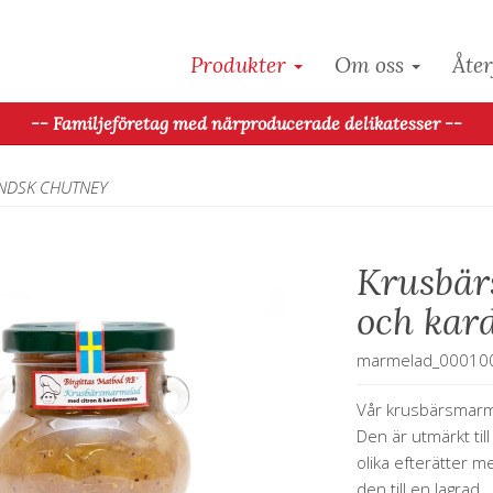
Produkter
Om oss
Åter
-- Familjeföretag med närproducerade delikatesser --
NDSK CHUTNEY
Krusbär
och ka
marmelad_00010
Vår krusbärsmarmel
Den är utmärkt till
olika efterätter 
den till en lagrad